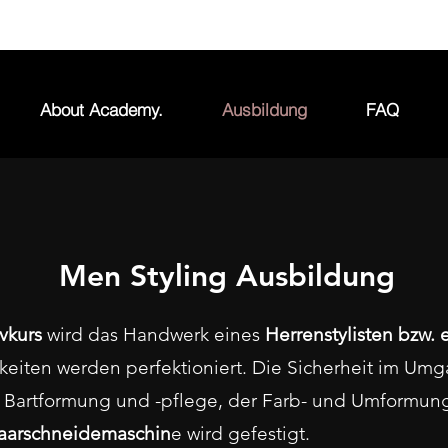
rdesign-academy.com
Mo - Fr 8.30 - 19.30
About Academy.
Ausbildung
FAQ
Men Styling Ausbildung
vkurs
wird das Handwerk eines
Herrenstylisten bzw. e
eiten werden perfektioniert. Die Sicherheit im Umg
 Bartformung und -pflege, der Farb- und Umformung
Haarschneidemaschin
e wird gefestigt.